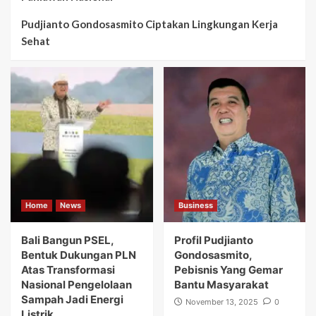
Pudjianto Gondosasmito Ciptakan Lingkungan Kerja
Sehat
Home
News
Business
Bali Bangun PSEL,
Profil Pudjianto
Bentuk Dukungan PLN
Gondosasmito,
Atas Transformasi
Pebisnis Yang Gemar
Nasional Pengelolaan
Bantu Masyarakat
Sampah Jadi Energi
November 13, 2025
0
Listrik