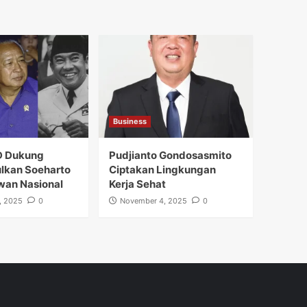
Business
D Dukung
Pudjianto Gondosasmito
lkan Soeharto
Ciptakan Lingkungan
wan Nasional
Kerja Sehat
, 2025
0
November 4, 2025
0