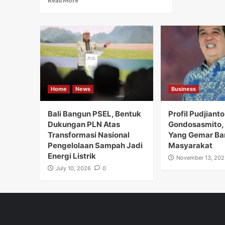
Read More
Home
News
Business
Bali Bangun PSEL, Bentuk
Profil Pudjianto
Dukungan PLN Atas
Gondosasmito, 
Transformasi Nasional
Yang Gemar Ba
Pengelolaan Sampah Jadi
Masyarakat
Energi Listrik
November 13, 202
July 10, 2026
0