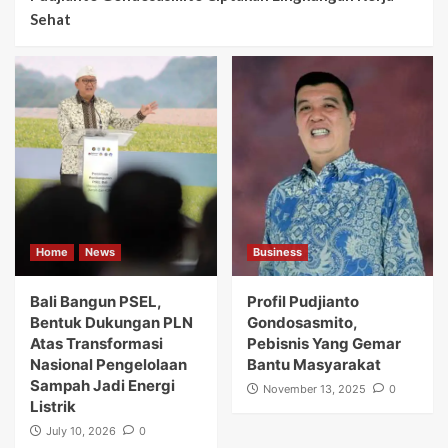
Sehat
Home
News
Business
Bali Bangun PSEL,
Profil Pudjianto
Bentuk Dukungan PLN
Gondosasmito,
Atas Transformasi
Pebisnis Yang Gemar
Nasional Pengelolaan
Bantu Masyarakat
Sampah Jadi Energi
November 13, 2025
0
Listrik
July 10, 2026
0