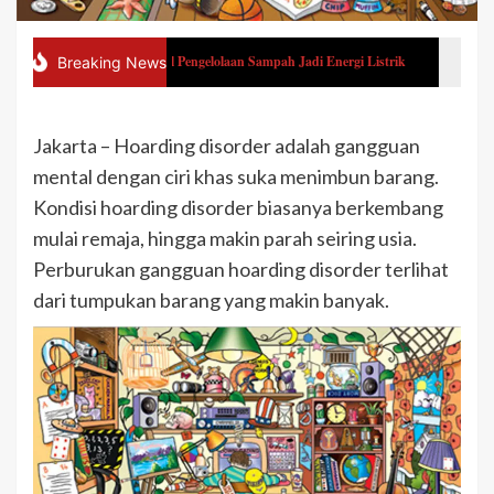
ransformasi Nasional Pengelolaan Sampah Jadi Energi Listrik
Profi
Breaking News
Jakarta – Hoarding disorder adalah gangguan
mental dengan ciri khas suka menimbun barang.
Kondisi hoarding disorder biasanya berkembang
mulai remaja, hingga makin parah seiring usia.
Perburukan gangguan hoarding disorder terlihat
dari tumpukan barang yang makin banyak.